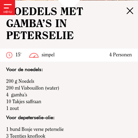
×
NOEDELS MET
MENU
GAMBA’S IN
PETERSELIE
15'
simpel
4 Personen
Voor de noedels:
200 g
Noedels
200 ml Visbouillon (water)
4
gamba’s
10
Takjes saffraan
1 zout
Voor depeterselie-olie:
1 bund
Bosje verse peterselie
3
Teentjes knoflook