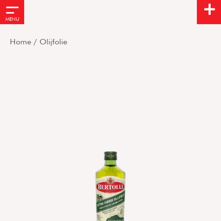
Olijfolie
MENU
Home
/
Olijfolie