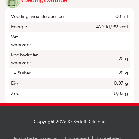
Voedingswaarde
Voedingswaardetabel per
100 ml
Energie
422 kJ/99 kcal
Vet
waarvan:
koolhydraten
20 g
waarvan:
– Suiker
20 g
Eiwit
0,07 g
Zout
0,03 g
Copyright 2026 © Bertolli Olijfolie
Juridische kennisgeving
Privacybeleid
Cookiebeleid