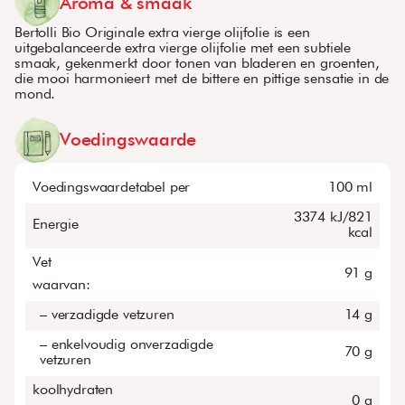
Aroma & smaak
Bertolli Bio Originale extra vierge olijfolie is een
uitgebalanceerde extra vierge olijfolie met een subtiele
smaak, gekenmerkt door tonen van bladeren en groenten,
die mooi harmonieert met de bittere en pittige sensatie in de
mond.
Voedingswaarde
Voedingswaardetabel per
100 ml
3374 kJ/821
Energie
kcal
Vet
91 g
waarvan:
– verzadigde vetzuren
14 g
– enkelvoudig onverzadigde
70 g
vetzuren
koolhydraten
0 g