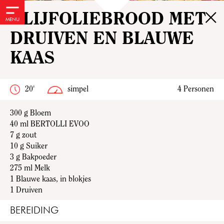
×
OLIJFOLIEBROOD MET
MENU
DRUIVEN EN BLAUWE
KAAS
20'
simpel
4 Personen
300 g Bloem
40 ml
BERTOLLI EVOO
7 g zout
10 g Suiker
3 g
Bakpoeder
275 ml
Melk
1
Blauwe kaas, in blokjes
1
Druiven
BEREIDING