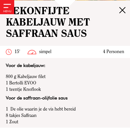
×
GEKONFIJTE
MENU
KABELJAUW MET
SAFFRAAN SAUS
15'
simpel
4 Personen
Voor de kabeljauw:
800 g
Kabeljauw filet
1
Bertolli EVOO
1
teentje Knoflook
Voor de saffraan-olijfolie saus
1
De olie waarin je de vis hebt bereid
8 takjes
Saffraan
1
Zout