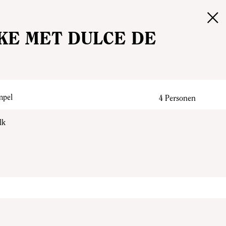
×
KE MET DULCE DE
mpel
4 Personen
lk