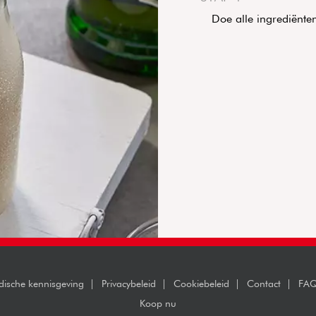
Doe alle ingrediënte
idische kennisgeving
Privacybeleid
Cookiebeleid
Contact
FAQ
Koop nu