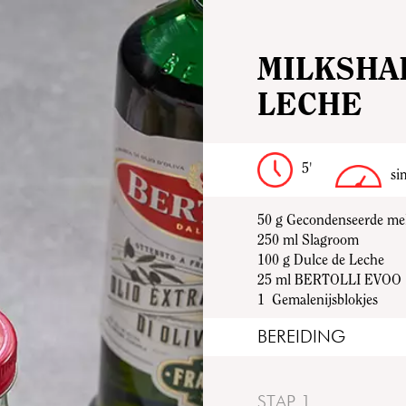
MILKSHA
LECHE
5'
si
50 g
Gecondenseerde me
250 ml
Slagroom
100 g
Dulce de Leche
25 ml
BERTOLLI EVOO
1
Gemalenijsblokjes
BEREIDING
STAP 1