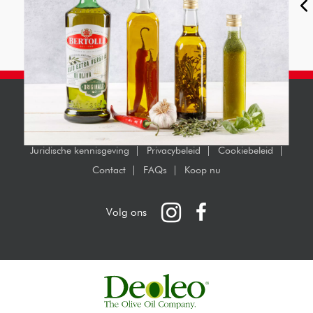
Bertolli workshop – Eatertainment Live
Copyright 2026 © Bertolli Olijfolie
Juridische kennisgeving
Privacybeleid
Cookiebeleid
Contact
FAQs
Koop nu
Instagram
Facebook
Volg ons