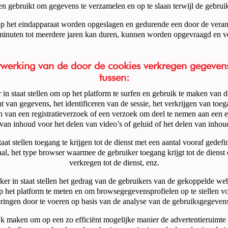
 gebruikt om gegevens te verzamelen en op te slaan terwijl de gebruike
p het eindapparaat worden opgeslagen en gedurende een door de verant
minuten tot meerdere jaren kan duren, kunnen worden opgevraagd en v
verwerking van de door de cookies verkregen gegeve
tussen:
 in staat stellen om op het platform te surfen en gebruik te maken van d
ht van gegevens, het identificeren van de sessie, het verkrijgen van to
en van een registratieverzoek of een verzoek om deel te nemen aan een e
 van inhoud voor het delen van video’s of geluid of het delen van inho
taat stellen toegang te krijgen tot de dienst met een aantal vooraf ged
 taal, het type browser waarmee de gebruiker toegang krijgt tot de diens
verkregen tot de dienst, enz.
ker in staat stellen het gedrag van de gebruikers van de gekoppelde web
op het platform te meten en om browsegegevensprofielen op te stellen v
teringen door te voeren op basis van de analyse van de gebruiksgegevens
ijk maken om op een zo efficiënt mogelijke manier de advertentieruimte