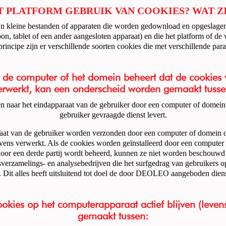
T PLATFORM GEBRUIK VAN COOKIES? WAT Z
jn kleine bestanden of apparaten die worden gedownload en opgeslage
oon, tablet of een ander aangesloten apparaat) en die het platform of de
rincipe zijn er verschillende soorten cookies die met verschillende pa
ie de computer of het domein beheert dat de cookies
erwerkt, kan een onderscheid worden gemaakt tusse
en naar het eindapparaat van de gebruiker door een computer of dome
gebruiker gevraagde dienst levert.
raat van de gebruiker worden verzonden door een computer of domein
egevens verwerkt. Als de cookies worden geïnstalleerd door een compu
door een derde partij wordt beheerd, kunnen ze niet worden beschouwd 
melings- en analysebedrijven die het surfgedrag van gebruikers op h
 Dit alles heeft uitsluitend tot doel de door DEOLEO aangeboden dienst
cookies op het computerapparaat actief blijven (lev
gemaakt tussen: