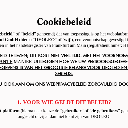
Cookiebeleid
ebeleid
” of “
beleid
” genoemd) dat van toepassing is op het webplatfo
and GmbH
(hierna “
DEOLEO
” of ‘
wij
’), een vennootschap gevestigd
en in het handelsregister van Frankfurt am Main (registratienummer: 
ID TE LEZEN; DIT KOST NIET VEEL TIJD. MET HET VOORNO
RANTE
MANIER
UITLEGGEN HOE WE UW PERSOONSGEGEVEN
EGEVENS IS VAN HET GROOTSTE BELANG VOOR DEOLEO EN
SERIEUS.
 U OOK AAN OM ONS WEBPRIVACYBELEID ZORGVULDIG DOOR
1. VOOR WIE GELDT DIT BELEID?
t platform
(hierna naar keuze de “
gebruiker
” of “
de gebruikers
” gen
ongeacht of zij al dan niet klant zijn van DEOLEO.