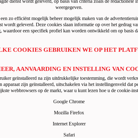
agde dienst wordt geleverd, op basis van criteria zoals de redactionel
weergegeven.
 een zo efficiënt mogelijk beheer mogelijk maken van de advertentierui
nst wordt geleverd. Deze cookies slaan informatie op over het gedrag v
g, waardoor een specifiek profiel kan worden ontwikkeld om op basis d
ELKE COOKIES GEBRUIKEN WE OP HET PLAT
HEER, AANVAARDING EN INSTELLING VAN CO
uiker geïnstalleerd na zijn uitdrukkelijke toestemming, die wordt ver
apparaat zijn geïnstalleerd, uitschakelen via het instellingenveld dat 
rijkste webbrowsers op de markt, waar u kunt lezen hoe u de cookie-inst
Google Chrome
Mozilla Firefox
Internet Explorer
Safari