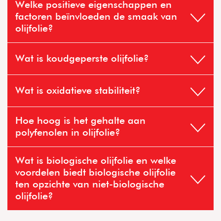
Welke positieve eigenschappen en
factoren beïnvloeden de smaak van
olijfolie?
Wat is koudgeperste olijfolie?
Wat is oxidatieve stabiliteit?
Fysisch-chemische analyse:
Hoe hoog is het gehalte aan
polyfenolen in olijfolie?
Wat is biologische olijfolie en welke
voordelen biedt biologische olijfolie
ten opzichte van niet-biologische
olijfolie?
Proeverij: