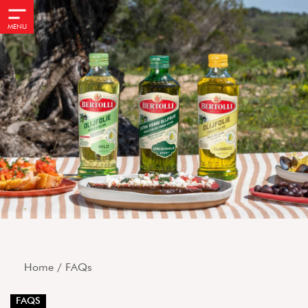
MENU
Home
/
FAQs
FAQS