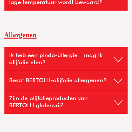
In de winkel:
lage temperatuur wordt bewaard?
Allergenen
Ik heb een pinda-allergie – mag ik
olijfolie eten?
Thuis:
Bevat BERTOLLI-olijfolie allergenen?
Zijn de olijfolieproducten van
BERTOLLI glutenvrij?
proeven
Link naar de allergenenverklaring van Deoleo
Link naar de allergenenverklaring van Deoleo