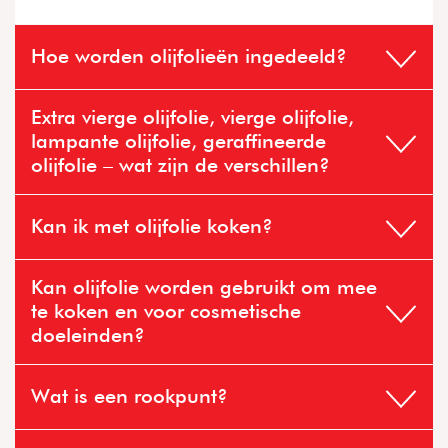
Hoe worden olijfolieën ingedeeld?
Extra vierge olijfolie, vierge olijfolie,
lampante olijfolie, geraffineerde
olijfolie – wat zijn de verschillen?
Kan ik met olijfolie koken?
Kan olijfolie worden gebruikt om mee
te koken en voor cosmetische
Op basis van de verschillende resultaten en de
doeleinden?
daaropvolgende verwerking wordt de olie als volgt
geclassificeerd:
Wat is een rookpunt?